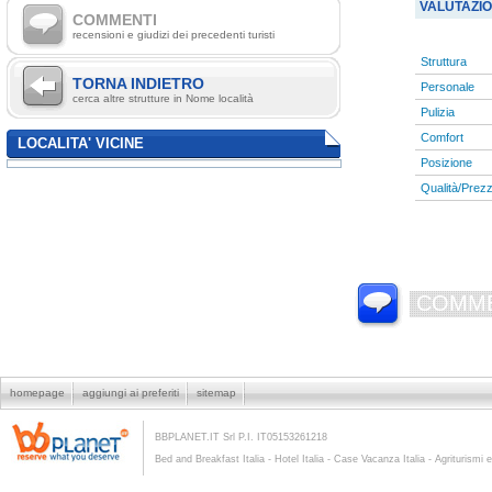
VALUTAZI
COMMENTI
recensioni e giudizi dei precedenti turisti
Struttura
TORNA INDIETRO
Personale
cerca altre strutture in Nome località
Pulizia
Comfort
LOCALITA' VICINE
Posizione
Qualità/Prez
COMME
homepage
aggiungi ai preferiti
sitemap
BBPLANET.IT Srl P.I. IT05153261218
Bed and Breakfast Italia - Hotel Italia - Case Vacanza Italia - Agriturismi e