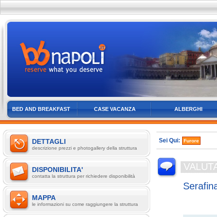
BED AND BREAKFAST
CASE VACANZA
ALBERGHI
Sei Qui:
DETTAGLI
Furore
descrizione prezzi e photogallery della struttura
VALUT
DISPONIBILITA'
contatta la struttura per richiedere disponibilità
Serafin
MAPPA
Loc. Vigne
le informazioni su come raggiungere la struttura