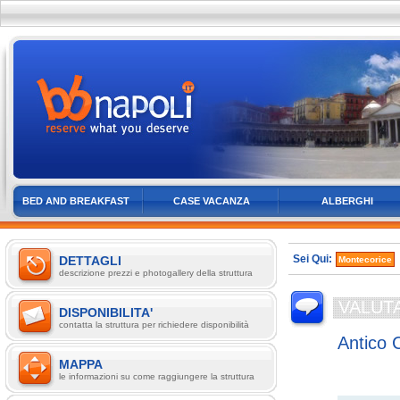
BED AND BREAKFAST
CASE VACANZA
ALBERGHI
Sei Qui:
DETTAGLI
Montecorice
descrizione prezzi e photogallery della struttura
VALUT
DISPONIBILITA'
contatta la struttura per richiedere disponibilità
Antico 
MAPPA
A Un Km Da
le informazioni su come raggiungere la struttura