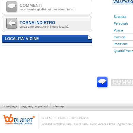
VALUTAZI
COMMENTI
recensioni e giudizi dei precedenti turisti
Struttura
TORNA INDIETRO
Personale
cerca altre strutture in Nome località
Pulizia
Comfort
LOCALITA' VICINE
Posizione
Qualità/Prez
COMME
homepage
aggiungi ai preferiti
sitemap
BBPLANET.IT Srl P.I. IT05153261218
Bed and Breakfast Italia - Hotel Italia - Case Vacanza Italia - Agriturismi e