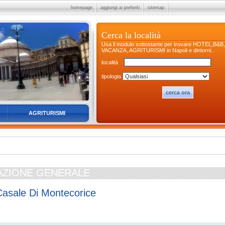
homepage
aggiungi ai preferiti
sitemap
Cerca la località
Usa il modulo sottostante per trovare HOTEL,B&
VACANZA, AGRITURISMI in Napoli e dintorni.
località
tipologia
AGRITURISMI
AZIONE GENERALE
Casale Di Montecorice
l Mare