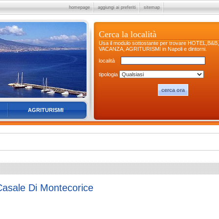
homepage
aggiungi ai preferiti
sitemap
Cerca la località
Usa il modulo sottostante per trovare HOTEL,B&
VACANZA, AGRITURISMI in Napoli e dintorni.
località
tipologia
AGRITURISMI
Casale Di Montecorice