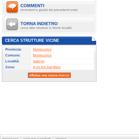
COMMENTI
recensioni e giudizi dei precedenti turisti
TORNA INDIETRO
cerca altre strutture in Nome località
CERCA STRUTTURE VICINE
Provincia:
Montecorice
Comune:
Montecorice
Località:
Salerno
Zona:
A Un Km Dal Mare
effettua una nuova ricerca
homepage
aggiungi ai preferiti
sitemap