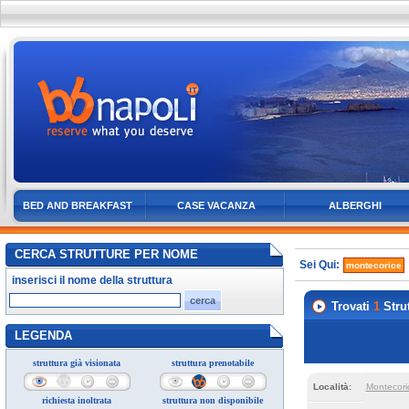
BED AND BREAKFAST
CASE VACANZA
ALBERGHI
CERCA STRUTTURE PER NOME
Sei Qui:
montecorice
inserisci il nome della struttura
Trovati
1
Strut
LEGENDA
struttura già visionata
struttura prenotabile
Località:
Montecori
richiesta inoltrata
struttura non disponibile