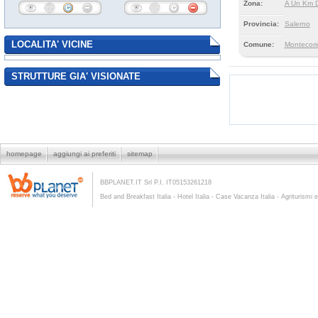
Zona:
A Un Km D
Provincia:
Salerno
LOCALITA' VICINE
Comune:
Montecori
STRUTTURE GIA' VISIONATE
homepage
aggiungi ai preferiti
sitemap
BBPLANET.IT Srl P.I. IT05153261218
Bed and Breakfast Italia - Hotel Italia - Case Vacanza Italia - Agriturismi e